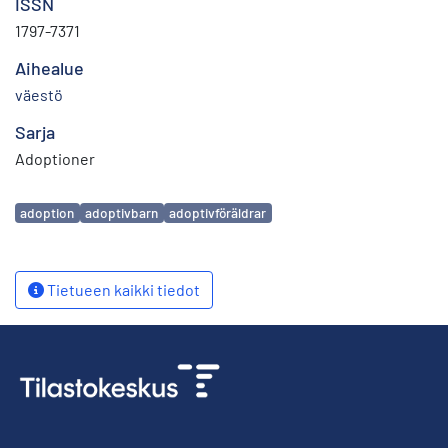
ISSN
1797-7371
Aihealue
väestö
Sarja
Adoptioner
Avainsanat
adoption
adoptivbarn
adoptivföräldrar
Tietueen kaikki tiedot