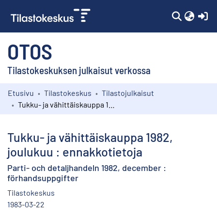
(c
OTOS
Tilastokeskuksen julkaisut verkossa
Etusivu
Tilastokeskus
Tilastojulkaisut
Kokoelmat
Tukku- ja vähittäiskauppa 1982, joulukuu : ennakkotietoja
Selaa
Tukku- ja vähittäiskauppa 1982,
joulukuu : ennakkotietoja
Parti- och detaljhandeln 1982, december :
förhandsuppgifter
Tilastokeskus
1983-03-22