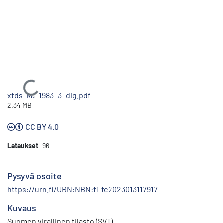
Ladataan...
xtds_ka_1983_3_dig.pdf
2.34 MB
CC BY 4.0
Lataukset
96
Pysyvä osoite
https://urn.fi/URN:NBN:fi-fe2023013117917
Kuvaus
Suomen virallinen tilasto (SVT)