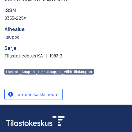
ISSN
0355-225X
Aihealue
kauppa
Sarja
Tilastotiedotus KA
|
1983:3
Avainsanat
tilastot
kauppa
tukkukauppa
vähittäiskauppa
Tietueen kaikki tiedot