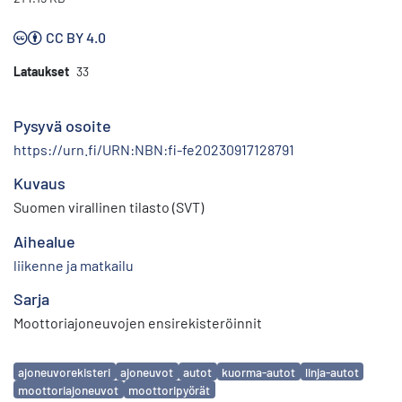
CC BY 4.0
Lataukset
33
Pysyvä osoite
https://urn.fi/URN:NBN:fi-fe20230917128791
Kuvaus
Suomen virallinen tilasto (SVT)
Aihealue
liikenne ja matkailu
Sarja
Moottoriajoneuvojen ensirekisteröinnit
Avainsanat
ajoneuvorekisteri
ajoneuvot
autot
kuorma-autot
linja-autot
moottoriajoneuvot
moottoripyörät