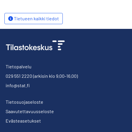
Tietueen kaikki tiedot
Tietopalvelu
029 551 2220
(arkisin klo 9.00-16.00)
info@stat.fi
Tietosuojaseloste
Saavutettavuusseloste
Evästeasetukset