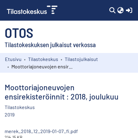
(c
OTOS
Tilastokeskuksen julkaisut verkossa
Etusivu
Tilastokeskus
Tilastojulkaisut
Kokoelmat
Moottoriajoneuvojen ensirekisteröinnit : 2018, joulukuu
Selaa
Moottoriajoneuvojen
ensirekisteröinnit : 2018, joulukuu
Tilastokeskus
2019
merek_2018_12_2019-01-07_fi.pdf
214.15 KB