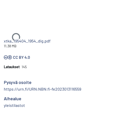
Ladataan...
xtka_195404_1954_dig.pdf
11.38 MB
CC BY 4.0
Lataukset
145
Pysyvä osoite
https://urn.fi/URN:NBN:fi-fe2023013116559
Aihealue
yleistilastot