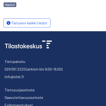
Avainsanat
tilastot
Tietueen kaikki tiedot
Tietopalvelu
029 551 2220
(arkisin klo 9.00-16.00)
info@stat.fi
Tietosuojaseloste
Saavutettavuusseloste
Evästeasetukset