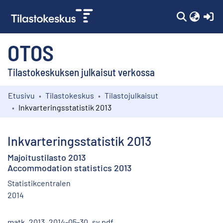
(c
OTOS
Tilastokeskuksen julkaisut verkossa
Etusivu
Tilastokeskus
Tilastojulkaisut
Kokoelmat
Inkvarteringsstatistik 2013
Selaa
Inkvarteringsstatistik 2013
Majoitustilasto 2013
Accommodation statistics 2013
Statistikcentralen
2014
matk_2013_2014-05-30_sv.pdf