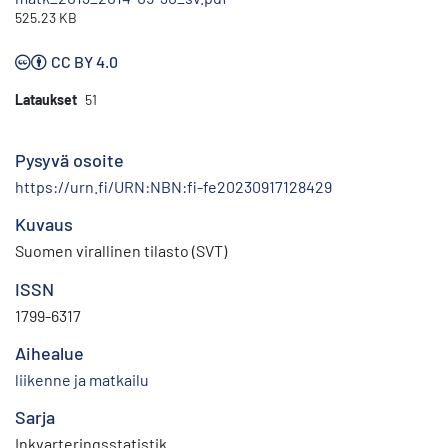
525.23 KB
CC BY 4.0
Lataukset
51
Pysyvä osoite
https://urn.fi/URN:NBN:fi-fe20230917128429
Kuvaus
Suomen virallinen tilasto (SVT)
ISSN
1799-6317
Aihealue
liikenne ja matkailu
Sarja
Inkvarteringsstatistik