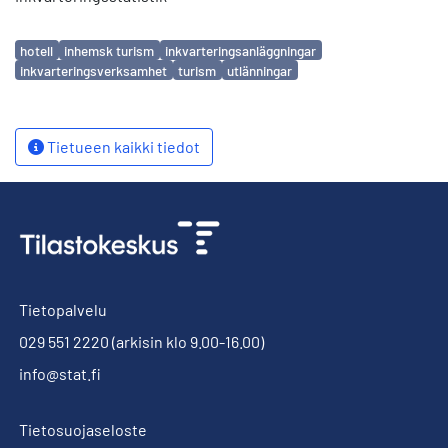
Avainsanat
hotell
inhemsk turism
inkvarteringsanläggningar
inkvarteringsverksamhet
turism
utlänningar
Tietueen kaikki tiedot
Tietopalvelu
029 551 2220
(arkisin klo 9.00-16.00)
info@stat.fi
Tietosuojaseloste