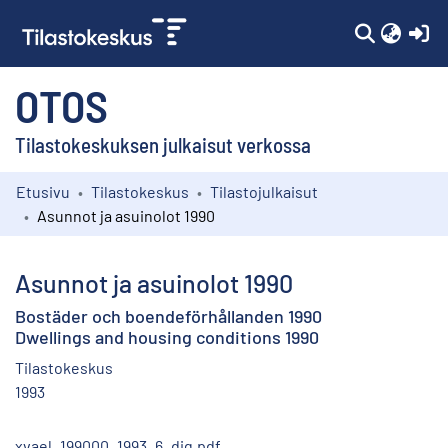
(c
OTOS
Tilastokeskuksen julkaisut verkossa
Etusivu
Tilastokeskus
Tilastojulkaisut
Kokoelmat
Asunnot ja asuinolot 1990
Selaa
Asunnot ja asuinolot 1990
Bostäder och boendeförhållanden 1990
Dwellings and housing conditions 1990
Tilastokeskus
1993
xvael_199000_1993_6_dig.pdf