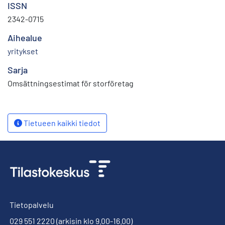
ISSN
2342-0715
Aihealue
yritykset
Sarja
Omsättningsestimat för storföretag
Tietueen kaikki tiedot
Tietopalvelu
029 551 2220
(arkisin klo 9.00-16.00)