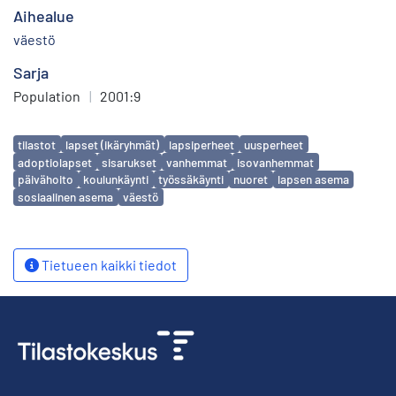
Aihealue
väestö
Sarja
Population
|
2001:9
Avainsanat
tilastot
lapset (ikäryhmät)
lapsiperheet
uusperheet
adoptiolapset
sisarukset
vanhemmat
isovanhemmat
päivähoito
koulunkäynti
työssäkäynti
nuoret
lapsen asema
sosiaalinen asema
väestö
Tietueen kaikki tiedot