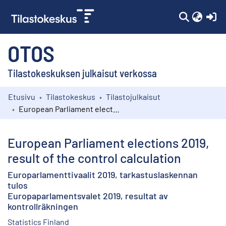
(c
OTOS
Tilastokeskuksen julkaisut verkossa
Etusivu
Tilastokeskus
Tilastojulkaisut
Kokoelmat
European Parliament elections 2019, result of the control calculation
Selaa
European Parliament elections 2019,
result of the control calculation
Europarlamenttivaalit 2019, tarkastuslaskennan
tulos
Europaparlamentsvalet 2019, resultat av
kontrollräkningen
Statistics Finland