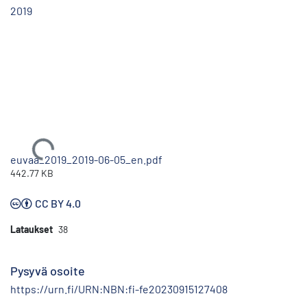
2019
Ladataan...
euvaa_2019_2019-06-05_en.pdf
442.77 KB
CC BY 4.0
Lataukset
38
Pysyvä osoite
https://urn.fi/URN:NBN:fi-fe20230915127408