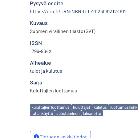
Pysyvä osoite
https://urn.fi/URN:NBN:fi-fe20230913124912
Kuvaus
Suomen virallinen tilasto (SVT)
ISSN
1796-864X
Aihealue
tulot ja kulutus
Sarja
Kuluttajien luottamus
Avainsanat
kuluttajien luottamus
kuluttajat
kulutus
luottamusindik
rahankäyttö
säästäminen
lainanotto
Tietueen kaikki tiedot