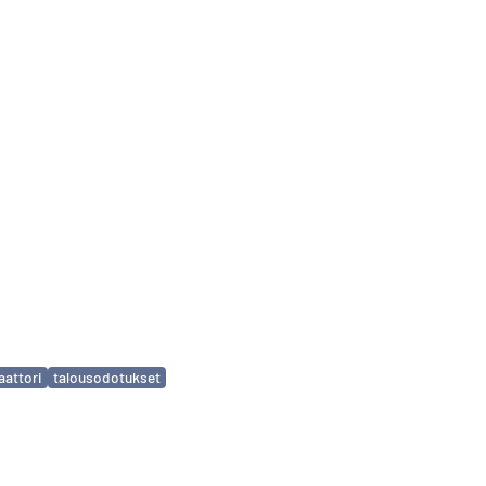
aattori
talousodotukset