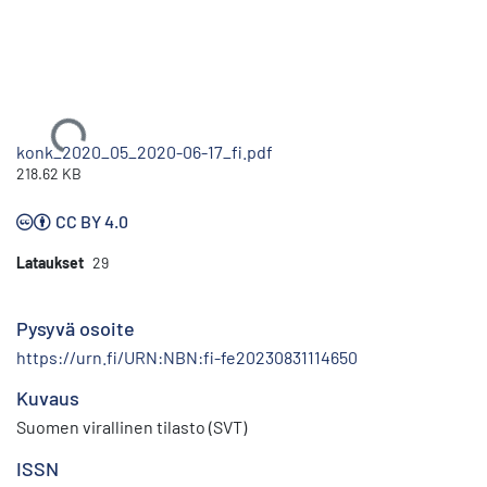
Ladataan...
konk_2020_05_2020-06-17_fi.pdf
218.62 KB
CC BY 4.0
Lataukset
29
Pysyvä osoite
https://urn.fi/URN:NBN:fi-fe20230831114650
Kuvaus
Suomen virallinen tilasto (SVT)
ISSN