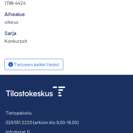
1798-4424
Aihealue
oikeus
Sarja
Konkurssit
Tietueen kaikki tiedot
Tietopalvelu
029 551 2220
(arkisin klo 9.00-16.00)
info@stat.fi