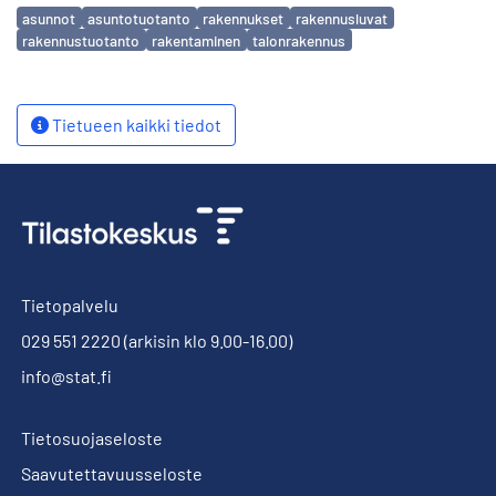
Avainsanat
asunnot
asuntotuotanto
rakennukset
rakennusluvat
rakennustuotanto
rakentaminen
talonrakennus
Tietueen kaikki tiedot
Tietopalvelu
029 551 2220
(arkisin klo 9.00-16.00)
info@stat.fi
Tietosuojaseloste
Saavutettavuusseloste