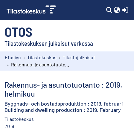
(c
OTOS
Tilastokeskuksen julkaisut verkossa
Etusivu
Tilastokeskus
Tilastojulkaisut
Kokoelmat
Rakennus- ja asuntotuotanto : 2019, helmikuu
Selaa
Rakennus- ja asuntotuotanto : 2019,
helmikuu
Byggnads- och bostadsproduktion : 2019, februari
Building and dwelling production : 2019, February
Tilastokeskus
2019