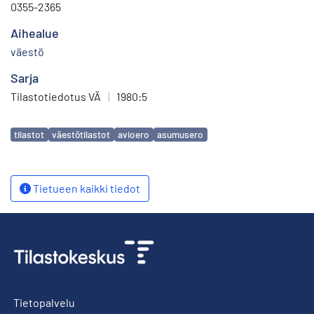
0355-2365
Aihealue
väestö
Sarja
Tilastotiedotus VÄ
|
1980:5
Avainsanat
tilastot
väestötilastot
avioero
asumusero
Tietueen kaikki tiedot
Tietopalvelu