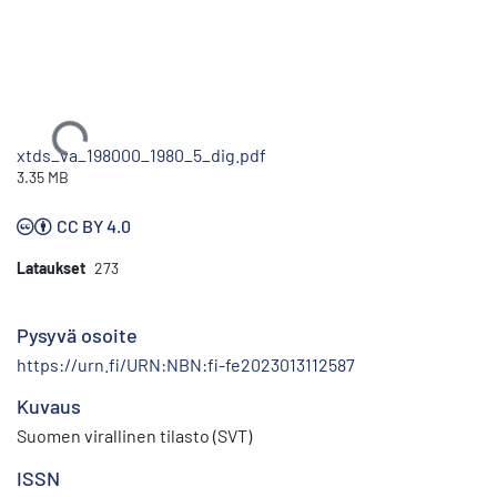
Ladataan...
xtds_va_198000_1980_5_dig.pdf
3.35 MB
CC BY 4.0
Lataukset
273
Pysyvä osoite
https://urn.fi/URN:NBN:fi-fe2023013112587
Kuvaus
Suomen virallinen tilasto (SVT)
ISSN