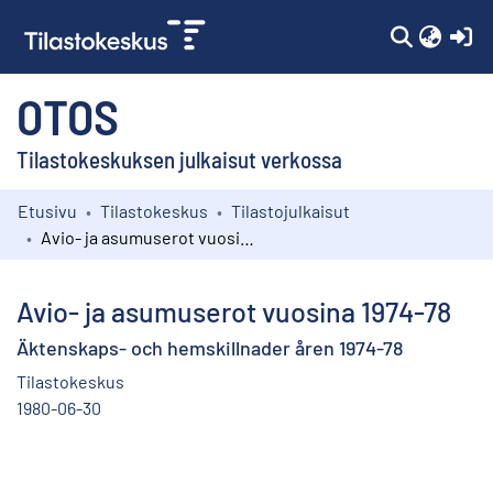
(c
OTOS
Tilastokeskuksen julkaisut verkossa
Etusivu
Tilastokeskus
Tilastojulkaisut
Kokoelmat
Avio- ja asumuserot vuosina 1974-78
Selaa
Avio- ja asumuserot vuosina 1974-78
Äktenskaps- och hemskillnader åren 1974-78
Tilastokeskus
1980-06-30