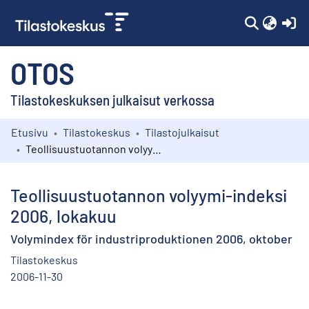
(c
OTOS
Tilastokeskuksen julkaisut verkossa
Etusivu
Tilastokeskus
Tilastojulkaisut
Kokoelmat
Teollisuustuotannon volyymi-indeksi 2006, lokakuu
Selaa
Teollisuustuotannon volyymi-indeksi
2006, lokakuu
Volymindex för industriproduktionen 2006, oktober
Tilastokeskus
2006-11-30