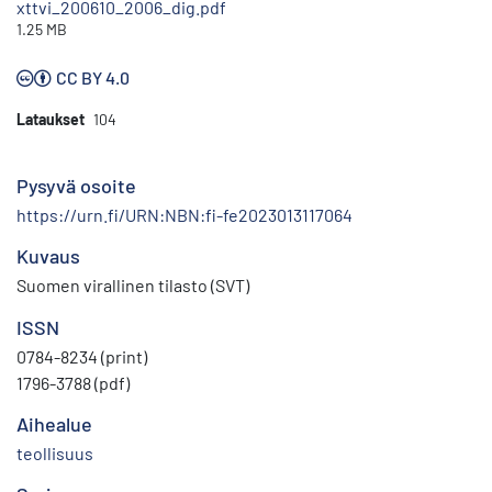
xttvi_200610_2006_dig.pdf
1.25 MB
CC BY 4.0
Lataukset
104
Pysyvä osoite
https://urn.fi/URN:NBN:fi-fe2023013117064
Kuvaus
Suomen virallinen tilasto (SVT)
ISSN
0784-8234 (print)
1796-3788 (pdf)
Aihealue
teollisuus