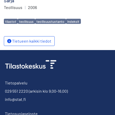
Sarja
Teollisuus
|
2006
Avainsanat
tilastot
teollisuus
teollisuustuotanto
indeksit
Tietueen kaikki tiedot
Tietopalvelu
029 551 2220
(arkisin klo 9.00-16.00)
info@stat.fi
Tietosuojaseloste