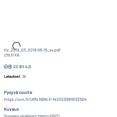
Ladataan...
tlv_2019_03_2019-05-15_sv.pdf
239.31 KB
CC BY 4.0
Lataukset
36
Pysyvä osoite
https://urn.fi/URN:NBN:fi-fe20230919132504
Kuvaus
Suomen virallinen tilasto (SVT)