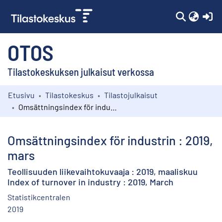
(c
OTOS
Tilastokeskuksen julkaisut verkossa
Etusivu
Tilastokeskus
Tilastojulkaisut
Kokoelmat
Omsättningsindex för industrin : 2019, mars
Selaa
Omsättningsindex för industrin : 2019,
mars
Teollisuuden liikevaihtokuvaaja : 2019, maaliskuu
Index of turnover in industry : 2019, March
Statistikcentralen
2019