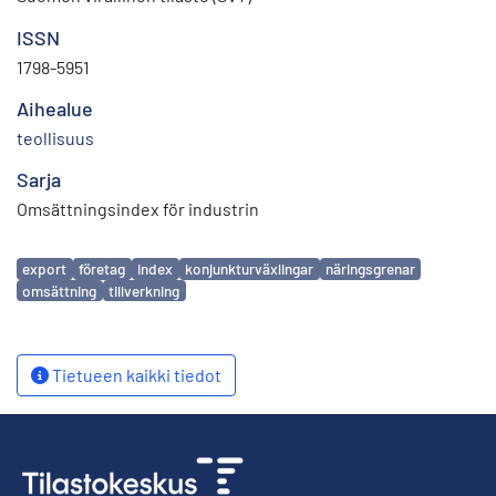
ISSN
1798-5951
Aihealue
teollisuus
Sarja
Omsättningsindex för industrin
Avainsanat
export
företag
index
konjunkturväxlingar
näringsgrenar
omsättning
tillverkning
Tietueen kaikki tiedot