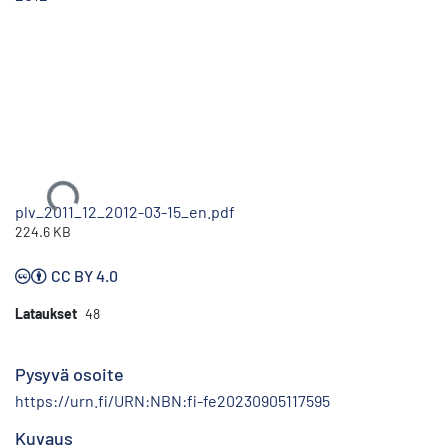
Ladataan...
plv_2011_12_2012-03-15_en.pdf
224.6 KB
CC BY 4.0
Lataukset
48
Pysyvä osoite
https://urn.fi/URN:NBN:fi-fe20230905117595
Kuvaus