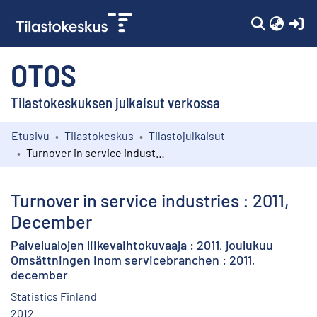
(c
OTOS
Tilastokeskuksen julkaisut verkossa
Etusivu
Tilastokeskus
Tilastojulkaisut
Kokoelmat
Turnover in service industries : 2011, December
Selaa
Turnover in service industries : 2011,
December
Palvelualojen liikevaihtokuvaaja : 2011, joulukuu
Omsättningen inom servicebranchen : 2011,
december
Statistics Finland
2012