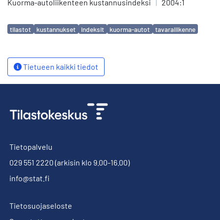
Kuorma-autoliikenteen kustannusindeksi
|
2004:1
Avainsanat
tilastot
kustannukset
indeksit
kuorma-autot
tavaraliikenne
Tietueen kaikki tiedot
Tietopalvelu
029 551 2220
(arkisin klo 9.00-16.00)
info@stat.fi
Tietosuojaseloste