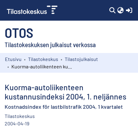
(c
OTOS
Tilastokeskuksen julkaisut verkossa
Etusivu
Tilastokeskus
Tilastojulkaisut
Kokoelmat
Kuorma-autoliikenteen kustannusindeksi 2004, 1. neljännes
Selaa
Kuorma-autoliikenteen
kustannusindeksi 2004, 1. neljännes
Kostnadsindex för lastbilstrafik 2004, 1 kvartalet
Tilastokeskus
2004-04-19