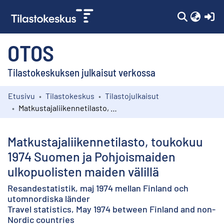
(c
OTOS
Tilastokeskuksen julkaisut verkossa
Etusivu
Tilastokeskus
Tilastojulkaisut
Kokoelmat
Matkustajaliikennetilasto, toukokuu 1974 Suomen ja Pohjoismaiden ulkopuolisten maiden välillä
Selaa
Matkustajaliikennetilasto, toukokuu
1974 Suomen ja Pohjoismaiden
ulkopuolisten maiden välillä
Resandestatistik, maj 1974 mellan Finland och
utomnordiska länder
Travel statistics, May 1974 between Finland and non-
Nordic countries