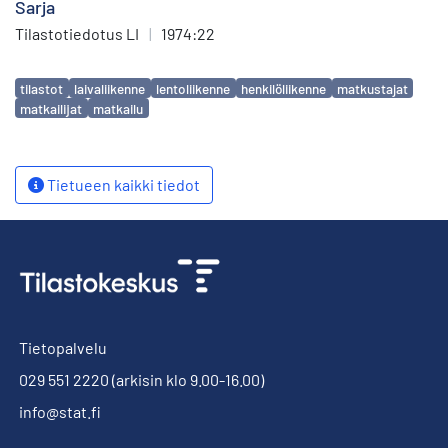
Sarja
Tilastotiedotus LI
|
1974:22
Avainsanat
tilastot
laivaliikenne
lentoliikenne
henkilöliikenne
matkustajat
matkailijat
matkailu
Tietueen kaikki tiedot
Tietopalvelu
029 551 2220
(arkisin klo 9.00-16.00)
info@stat.fi