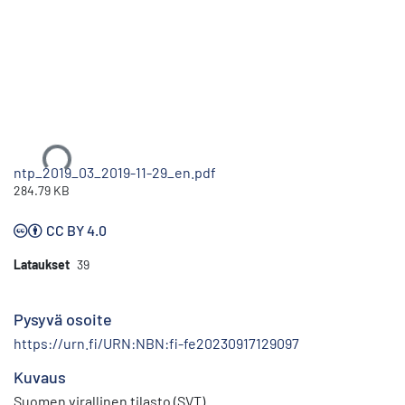
Ladataan...
ntp_2019_03_2019-11-29_en.pdf
284.79 KB
CC BY 4.0
Lataukset
39
Pysyvä osoite
https://urn.fi/URN:NBN:fi-fe20230917129097
Kuvaus
Suomen virallinen tilasto (SVT)