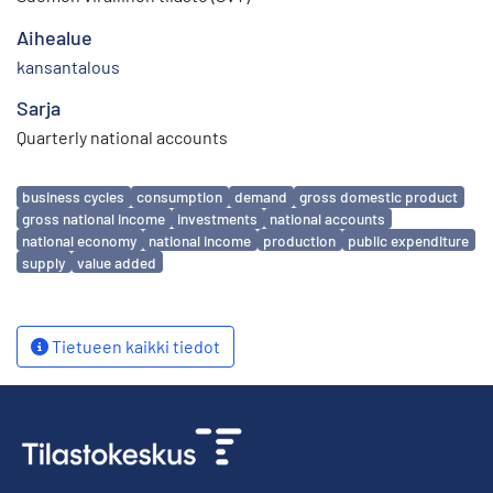
Aihealue
kansantalous
Sarja
Quarterly national accounts
Avainsanat
business cycles
consumption
demand
gross domestic product
gross national income
investments
national accounts
national economy
national income
production
public expenditure
supply
value added
Tietueen kaikki tiedot