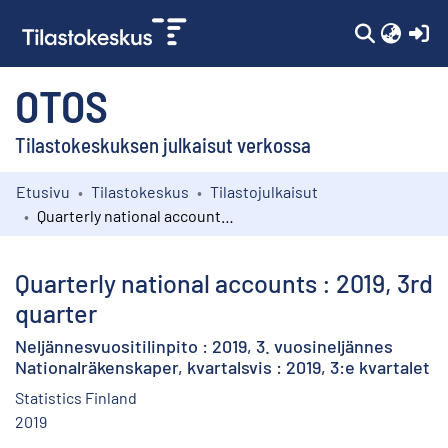
(c
OTOS
Tilastokeskuksen julkaisut verkossa
Etusivu
Tilastokeskus
Tilastojulkaisut
Kokoelmat
Quarterly national accounts : 2019, 3rd quarter
Selaa
Quarterly national accounts : 2019, 3rd
quarter
Neljännesvuositilinpito : 2019, 3. vuosineljännes
Nationalräkenskaper, kvartalsvis : 2019, 3:e kvartalet
Statistics Finland
2019