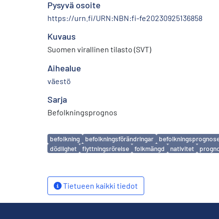
Pysyvä osoite
https://urn.fi/URN:NBN:fi-fe20230925136858
Kuvaus
Suomen virallinen tilasto (SVT)
Aihealue
väestö
Sarja
Befolkningsprognos
Avainsanat
befolkning
befolkningsförändringar
befolkningsprognos
dödlighet
flyttningsrörelse
folkmängd
nativitet
progn
Tietueen kaikki tiedot