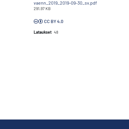
vaenn_2019_2019-09-30_sv.pdf
291.97 KB
CC BY 4.0
Lataukset
48