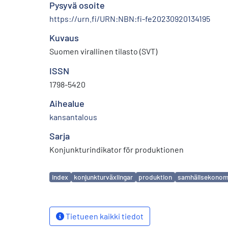
Pysyvä osoite
https://urn.fi/URN:NBN:fi-fe20230920134195
Kuvaus
Suomen virallinen tilasto (SVT)
ISSN
1798-5420
Aihealue
kansantalous
Sarja
Konjunkturindikator för produktionen
Avainsanat
index
konjunkturväxlingar
produktion
samhällsekonom
Tietueen kaikki tiedot