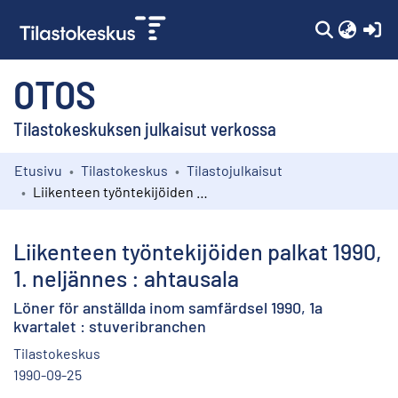
(c
OTOS
Tilastokeskuksen julkaisut verkossa
Etusivu
Tilastokeskus
Tilastojulkaisut
Kokoelmat
Liikenteen työntekijöiden palkat 1990, 1. neljännes : ahtausala
Selaa
Liikenteen työntekijöiden palkat 1990,
1. neljännes : ahtausala
Löner för anställda inom samfärdsel 1990, 1a
kvartalet : stuveribranchen
Tilastokeskus
1990-09-25