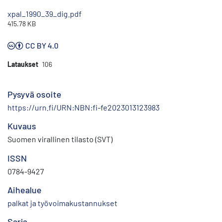
xpal_1990_39_dig.pdf
415.78 KB
CC BY 4.0
Lataukset
106
Pysyvä osoite
https://urn.fi/URN:NBN:fi-fe2023013123983
Kuvaus
Suomen virallinen tilasto (SVT)
ISSN
0784-9427
Aihealue
palkat ja työvoimakustannukset
Sarja