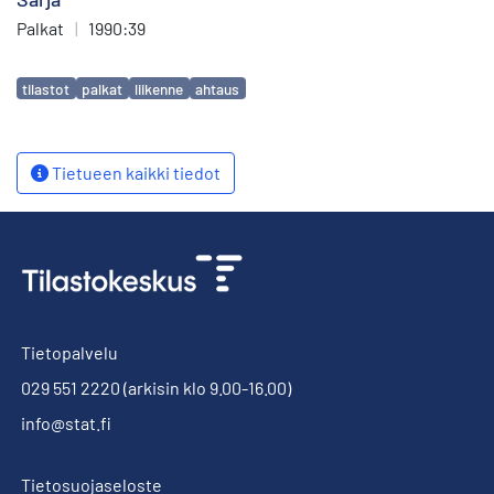
Palkat
|
1990:39
Avainsanat
tilastot
palkat
liikenne
ahtaus
Tietueen kaikki tiedot
Tietopalvelu
029 551 2220
(arkisin klo 9.00-16.00)
info@stat.fi
Tietosuojaseloste