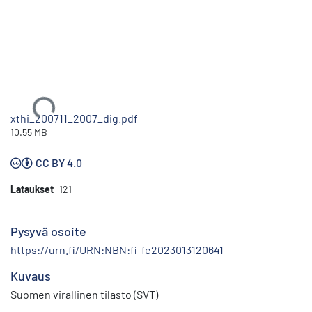
Ladataan...
xthi_200711_2007_dig.pdf
10.55 MB
CC BY 4.0
Lataukset
121
Pysyvä osoite
https://urn.fi/URN:NBN:fi-fe2023013120641
Kuvaus
Suomen virallinen tilasto (SVT)