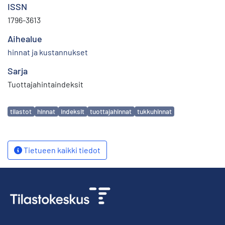
ISSN
1796-3613
Aihealue
hinnat ja kustannukset
Sarja
Tuottajahintaindeksit
Avainsanat
tilastot
hinnat
indeksit
tuottajahinnat
tukkuhinnat
Tietueen kaikki tiedot