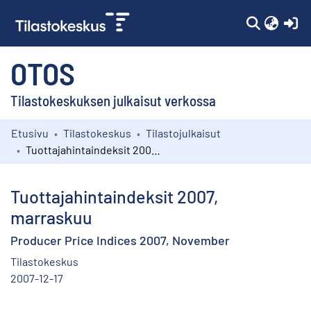
(c
OTOS
Tilastokeskuksen julkaisut verkossa
Etusivu
Tilastokeskus
Tilastojulkaisut
Kokoelmat
Tuottajahintaindeksit 2007, marraskuu
Selaa
Tuottajahintaindeksit 2007,
marraskuu
Producer Price Indices 2007, November
Tilastokeskus
2007-12-17