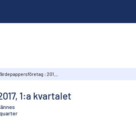
Värdepappersföretag : 2017, 1:a kvartalet
017, 1:a kvartalet
ljännes
 quarter