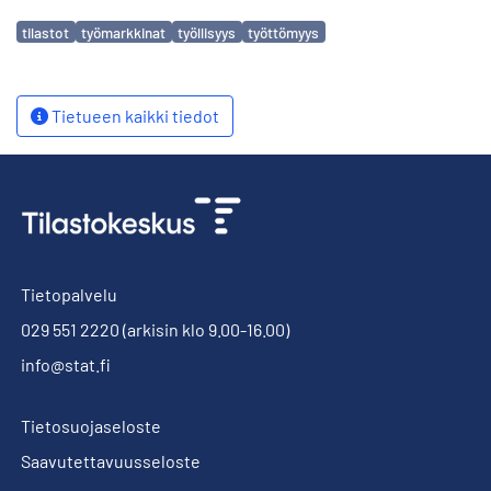
Avainsanat
tilastot
työmarkkinat
työllisyys
työttömyys
Tietueen kaikki tiedot
Tietopalvelu
029 551 2220
(arkisin klo 9.00-16.00)
info@stat.fi
Tietosuojaseloste
Saavutettavuusseloste