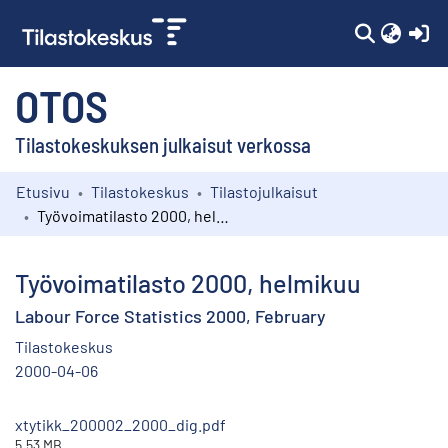
(c
OTOS
Tilastokeskuksen julkaisut verkossa
Etusivu
Tilastokeskus
Tilastojulkaisut
Kokoelmat
Työvoimatilasto 2000, helmikuu
Selaa
Työvoimatilasto 2000, helmikuu
Labour Force Statistics 2000, February
Tilastokeskus
2000-04-06
xtytikk_200002_2000_dig.pdf
5.53 MB