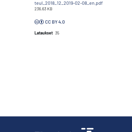
teul_2018_12_2019-02-08_en.pdf
236.63 KB
CC BY 4.0
Lataukset
35