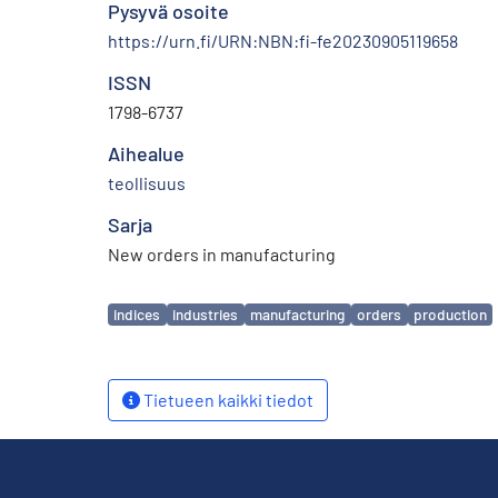
Pysyvä osoite
https://urn.fi/URN:NBN:fi-fe20230905119658
ISSN
1798-6737
Aihealue
teollisuus
Sarja
New orders in manufacturing
Avainsanat
indices
industries
manufacturing
orders
production
Tietueen kaikki tiedot