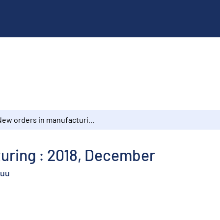
New orders in manufacturing : 2018, December
uring : 2018, December
kuu