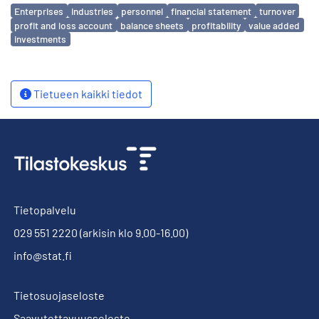
Avainsanat
Enterprises
industries
personnel
financial statement
turnover
profit and loss account
balance sheets
profitability
value added
investments
Tietueen kaikki tiedot
Tietopalvelu
029 551 2220
(arkisin klo 9.00-16.00)
info@stat.fi
Tietosuojaseloste
Saavutettavuusseloste