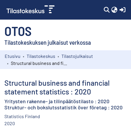
(c
OTOS
Tilastokeskuksen julkaisut verkossa
Etusivu
Tilastokeskus
Tilastojulkaisut
Kokoelmat
Structural business and financial statement statistics : 2020
Selaa
Structural business and financial
statement statistics : 2020
Yritysten rakenne- ja tilinpäätöstilasto : 2020
Struktur- och bokslutsstatistik över företag : 2020
Statistics Finland
2020