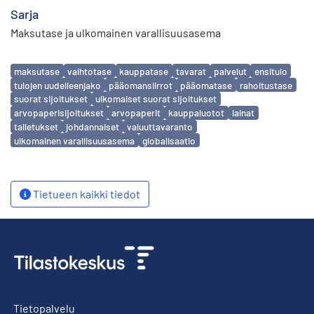
Sarja
Maksutase ja ulkomainen varallisuusasema
Avainsanat
maksutase
vaihtotase
kauppatase
tavarat
palvelut
ensitulo
tulojen uudelleenjako
pääomansiirrot
pääomatase
rahoitustase
suorat sijoitukset
ulkomaiset suorat sijoitukset
arvopaperisijoitukset
arvopaperit
kauppaluotot
lainat
talletukset
johdannaiset
valuuttavaranto
ulkomainen varallisuusasema
globalisaatio
Tietueen kaikki tiedot
Tietopalvelu