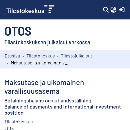
(c
OTOS
Tilastokeskuksen julkaisut verkossa
Etusivu
Tilastokeskus
Tilastojulkaisut
Kokoelmat
Maksutase ja ulkomainen varallisuusasema
Selaa
Maksutase ja ulkomainen
varallisuusasema
Betalningsbalans och utlandsställning
Balance of payments and international investment
position
Tilastokeskus
2016