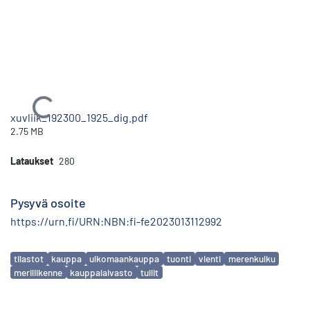
Ladataan...
xuvliik_192300_1925_dig.pdf
2.75 MB
Lataukset
280
Pysyvä osoite
https://urn.fi/URN:NBN:fi-fe2023013112992
Avainsanat
tilastot
kauppa
ulkomaankauppa
tuonti
vienti
merenkulku
meriliikenne
kauppalaivasto
tullit