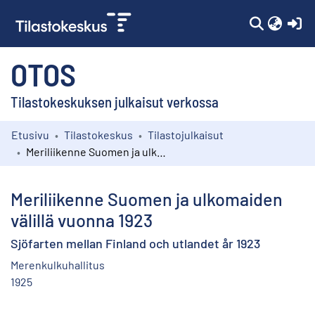
(c
OTOS
Tilastokeskuksen julkaisut verkossa
Etusivu
Tilastokeskus
Tilastojulkaisut
Kokoelmat
Meriliikenne Suomen ja ulkomaiden välillä vuonna 1923
Selaa
Meriliikenne Suomen ja ulkomaiden
välillä vuonna 1923
Sjöfarten mellan Finland och utlandet år 1923
Merenkulkuhallitus
1925