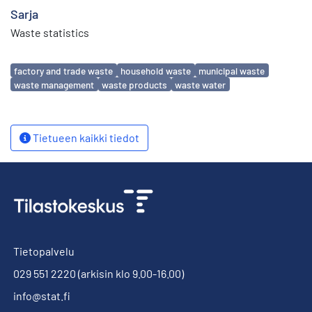
Sarja
Waste statistics
Avainsanat
factory and trade waste
household waste
municipal waste
waste management
waste products
waste water
Tietueen kaikki tiedot
Tietopalvelu
029 551 2220
(arkisin klo 9.00-16.00)
info@stat.fi