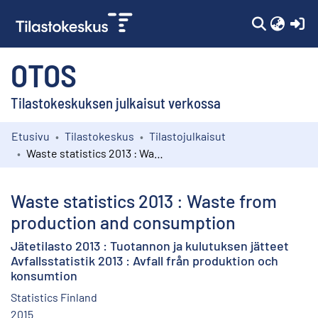
(c
OTOS
Tilastokeskuksen julkaisut verkossa
Etusivu
Tilastokeskus
Tilastojulkaisut
Kokoelmat
Waste statistics 2013 : Waste from production and consumption
Selaa
Waste statistics 2013 : Waste from
production and consumption
Jätetilasto 2013 : Tuotannon ja kulutuksen jätteet
Avfallsstatistik 2013 : Avfall från produktion och
konsumtion
Statistics Finland
2015