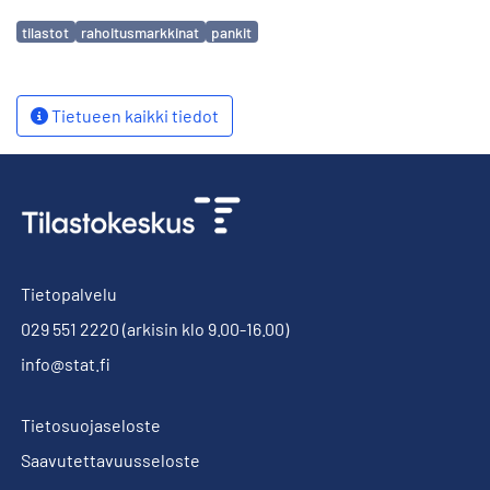
Avainsanat
tilastot
rahoitusmarkkinat
pankit
Tietueen kaikki tiedot
Tietopalvelu
029 551 2220
(arkisin klo 9.00-16.00)
info@stat.fi
Tietosuojaseloste
Saavutettavuusseloste