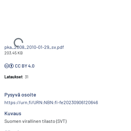
Ladataan...
pka_2008_2010-01-29_sv.pdf
203.45 KB
CC BY 4.0
Lataukset
31
Pysyvä osoite
https://urn.fi/URN:NBN:fi-fe20230906120646
Kuvaus
Suomen virallinen tilasto (SVT)