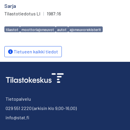
Sarja
Tilastotiedotus LI
|
1987:16
Avainsanat
tilastot
moottoriajoneuvot
autot
ajoneuvorekisterit
Tietueen kaikki tiedot
Tietopalvelu
029 551 2220
(arkisin klo 9.00-16.00)
info@stat.fi