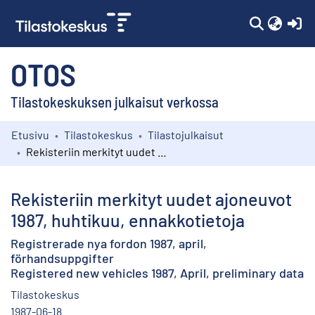
(c
OTOS
Tilastokeskuksen julkaisut verkossa
Etusivu
Tilastokeskus
Tilastojulkaisut
Kokoelmat
Rekisteriin merkityt uudet ajoneuvot 1987, huhtikuu, ennakkotietoja
Selaa
Rekisteriin merkityt uudet ajoneuvot
1987, huhtikuu, ennakkotietoja
Registrerade nya fordon 1987, april,
förhandsuppgifter
Registered new vehicles 1987, April, preliminary data
Tilastokeskus
1987-06-18