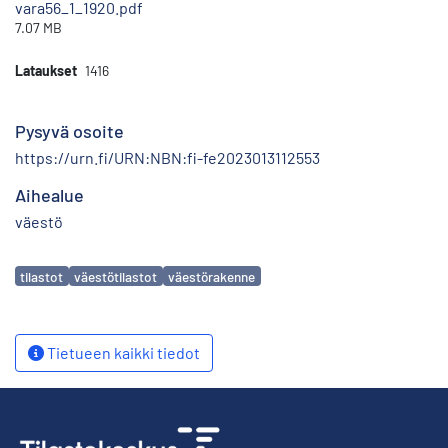
vara56_1_1920.pdf
7.07 MB
Lataukset
1416
Pysyvä osoite
https://urn.fi/URN:NBN:fi-fe2023013112553
Aihealue
väestö
Avainsanat
tilastot
väestötilastot
väestörakenne
Tietueen kaikki tiedot