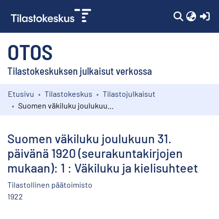
(c
OTOS
Tilastokeskuksen julkaisut verkossa
Etusivu
Tilastokeskus
Tilastojulkaisut
Kokoelmat
Suomen väkiluku joulukuun 31. päivänä 1920 (seurakuntakirjojen mukaan): 1 : Väkiluku ja kielisuhteet
Selaa
Suomen väkiluku joulukuun 31.
päivänä 1920 (seurakuntakirjojen
mukaan): 1 : Väkiluku ja kielisuhteet
Tilastollinen päätoimisto
1922