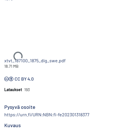
Ladataan...
xtvt_187100_1875_dig_swe.pdf
18.71 MB
CC BY 4.0
Lataukset
193
Pysyvä osoite
https://urn.fi/URN:NBN:fi-fe202301318377
Kuvaus