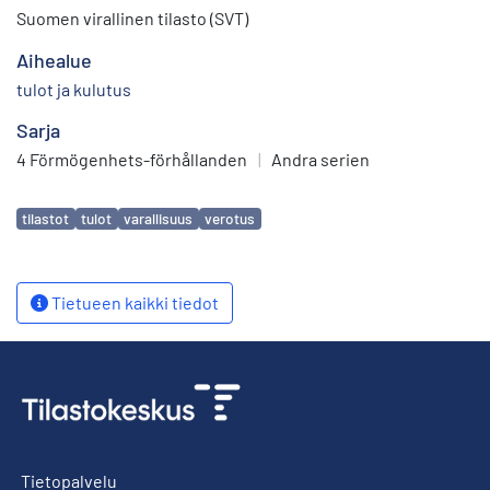
Suomen virallinen tilasto (SVT)
Aihealue
tulot ja kulutus
Sarja
4 Förmögenhets-förhållanden
|
Andra serien
Avainsanat
tilastot
tulot
varallisuus
verotus
Tietueen kaikki tiedot
Tietopalvelu