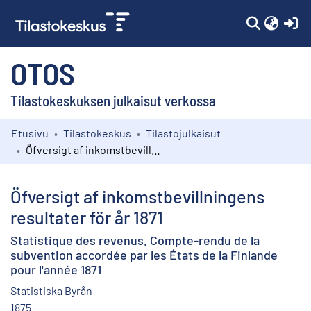
(c
OTOS
Tilastokeskuksen julkaisut verkossa
Etusivu
Tilastokeskus
Tilastojulkaisut
Kokoelmat
Öfversigt af inkomstbevillningens resultater för år 1871
Selaa
Öfversigt af inkomstbevillningens
resultater för år 1871
Statistique des revenus. Compte-rendu de la
subvention accordée par les États de la Finlande
pour l'année 1871
Statistiska Byrån
1875