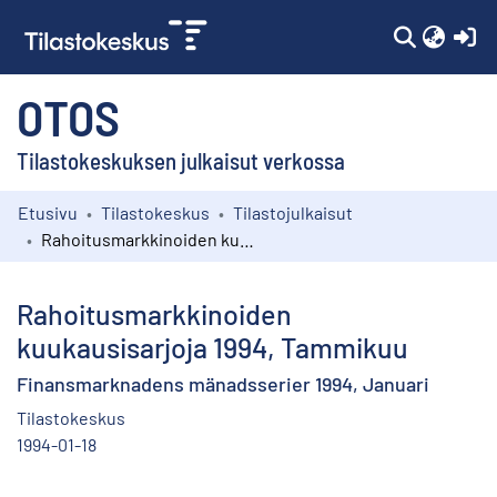
(c
OTOS
Tilastokeskuksen julkaisut verkossa
Etusivu
Tilastokeskus
Tilastojulkaisut
Kokoelmat
Rahoitusmarkkinoiden kuukausisarjoja 1994, Tammikuu
Selaa
Rahoitusmarkkinoiden
kuukausisarjoja 1994, Tammikuu
Finansmarknadens mänadsserier 1994, Januari
Tilastokeskus
1994-01-18