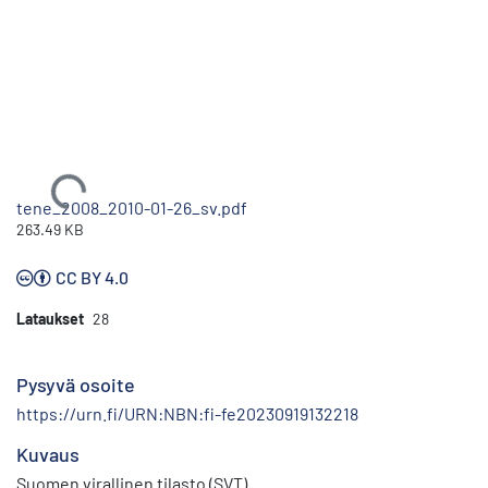
Ladataan...
tene_2008_2010-01-26_sv.pdf
263.49 KB
CC BY 4.0
Lataukset
28
Pysyvä osoite
https://urn.fi/URN:NBN:fi-fe20230919132218
Kuvaus
Suomen virallinen tilasto (SVT)