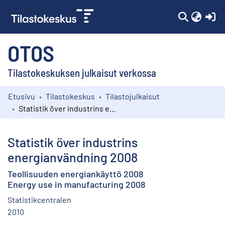
(c
OTOS
Tilastokeskuksen julkaisut verkossa
Etusivu
Tilastokeskus
Tilastojulkaisut
Kokoelmat
Statistik över industrins energianvändning 2008
Selaa
Statistik över industrins
energianvändning 2008
Teollisuuden energiankäyttö 2008
Energy use in manufacturing 2008
Statistikcentralen
2010