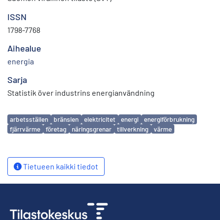
ISSN
1798-7768
Aihealue
energia
Sarja
Statistik över industrins energianvändning
Avainsanat
arbetsställen
bränslen
elektricitet
energi
energiförbrukning
fjärrvärme
företag
näringsgrenar
tillverkning
värme
Tietueen kaikki tiedot