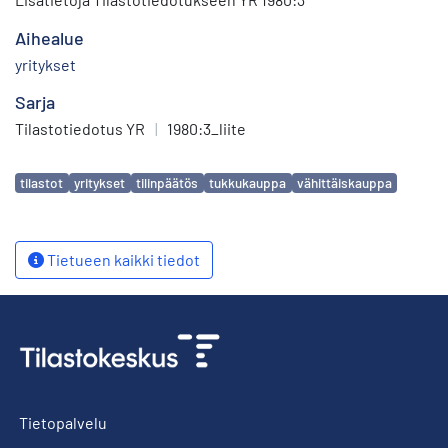
Aihealue
yritykset
Sarja
Tilastotiedotus YR
|
1980:3_liite
Avainsanat
tilastot
yritykset
tilinpäätös
tukkukauppa
vähittäiskauppa
Tietueen kaikki tiedot
Tietopalvelu