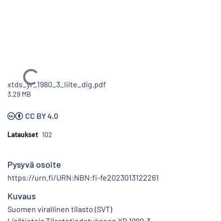
Ladataan...
xtds_yr_1980_3_liite_dig.pdf
3.29 MB
CC BY 4.0
Lataukset
102
Pysyvä osoite
https://urn.fi/URN:NBN:fi-fe2023013122261
Kuvaus
Suomen virallinen tilasto (SVT)
Lisätietoja Tilastotiedotukseen YR 1980:3