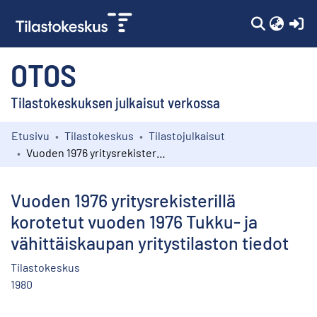
(c
OTOS
Tilastokeskuksen julkaisut verkossa
Etusivu
Tilastokeskus
Tilastojulkaisut
Kokoelmat
Vuoden 1976 yritysrekisterillä korotetut vuoden 1976 Tukku- ja vähittäiskaupan yritystilaston tiedot
Selaa
Vuoden 1976 yritysrekisterillä
korotetut vuoden 1976 Tukku- ja
vähittäiskaupan yritystilaston tiedot
Tilastokeskus
1980