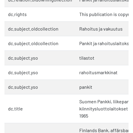
dc.rights
This publication is copyri
dc.subject.oldcollection
Rahoitus ja vakuutus
dc.subject.oldcollection
Pankit ja rahoituslaitokse
dc.subject.yso
tilastot
dc.subject.yso
rahoitusmarkkinat
dc.subject.yso
pankit
Suomen Pankki, liikepanki
dc.title
kiinnitysluottolaitokset
1965
Finlands Bank, affärsban