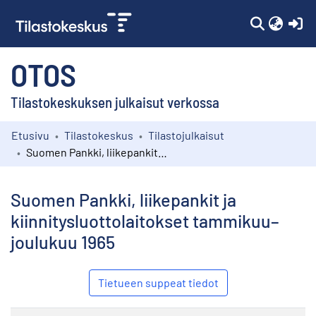
(c
OTOS
Tilastokeskuksen julkaisut verkossa
Etusivu
Tilastokeskus
Tilastojulkaisut
Kokoelmat
Suomen Pankki, liikepankit ja kiinnitysluottolaitokset tammikuu–joulukuu 1965
Selaa
Suomen Pankki, liikepankit ja
kiinnitysluottolaitokset tammikuu–
joulukuu 1965
Tietueen suppeat tiedot