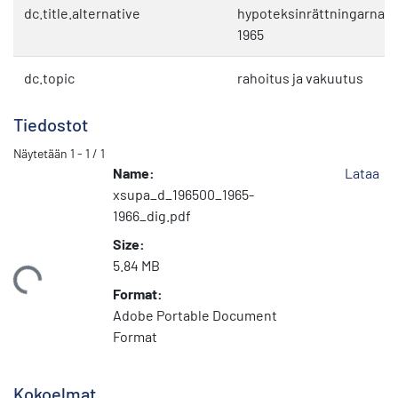
dc.title.alternative
hypoteksinrättningarna 
1965
dc.topic
rahoitus ja vakuutus
Tiedostot
Näytetään
1 - 1 / 1
Name:
Lataa
xsupa_d_196500_1965-
1966_dig.pdf
Size:
5.84 MB
dataan...
Format:
Adobe Portable Document
Format
Kokoelmat