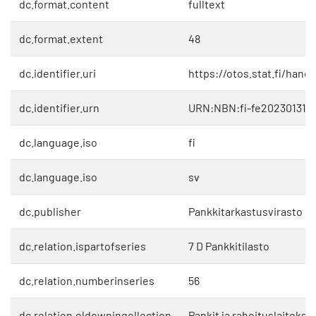
dc.format.content
fulltext
dc.format.extent
48
dc.identifier.uri
https://otos.stat.fi/hand
dc.identifier.urn
URN:NBN:fi-fe202301311
dc.language.iso
fi
dc.language.iso
sv
dc.publisher
Pankkitarkastusvirasto
dc.relation.ispartofseries
7 D Pankkitilasto
dc.relation.numberinseries
56
dc.relation.oldowningollection
Pankit ja rahoituslaitokse