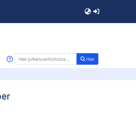
(current)
Hae
ber