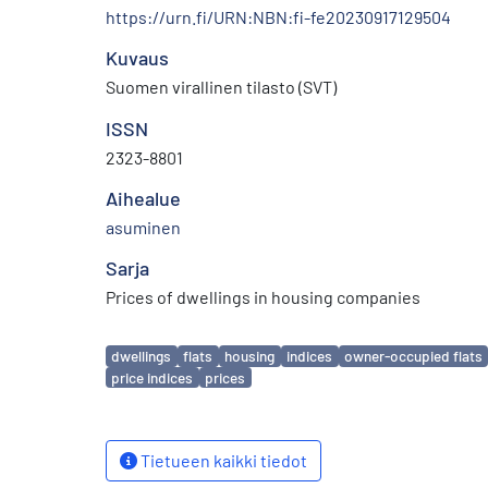
https://urn.fi/URN:NBN:fi-fe20230917129504
Kuvaus
Suomen virallinen tilasto (SVT)
ISSN
2323-8801
Aihealue
asuminen
Sarja
Prices of dwellings in housing companies
Avainsanat
dwellings
flats
housing
indices
owner-occupied flats
price indices
prices
Tietueen kaikki tiedot