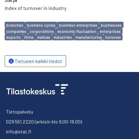
Index of turnover in industry
Avainsanat
branches
business cycles
business enterprises
businesses
companies
corporations
economic fluctuation
enterprises
exports
firms
indices
industries
manufacturing
turnover
Tietueen kaikki tiedot
Tietopalvelu
029 551 2220
(arkisin klo 9.00-16.00)
info@stat.fi