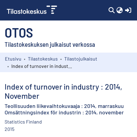
(c
OTOS
Tilastokeskuksen julkaisut verkossa
Etusivu
Tilastokeskus
Tilastojulkaisut
Kokoelmat
Index of turnover in industry : 2014, November
Selaa
Index of turnover in industry : 2014,
November
Teollisuuden liikevaihtokuvaaja : 2014, marraskuu
Omsättningsindex för industrin : 2014, november
Statistics Finland
2015