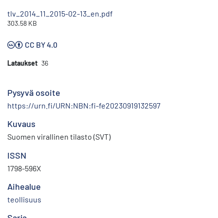
tlv_2014_11_2015-02-13_en.pdf
303.58 KB
CC BY 4.0
Lataukset
36
Pysyvä osoite
https://urn.fi/URN:NBN:fi-fe20230919132597
Kuvaus
Suomen virallinen tilasto (SVT)
ISSN
1798-596X
Aihealue
teollisuus
Sarja