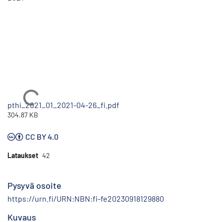
Ladataan...
pthi_2021_01_2021-04-26_fi.pdf
304.87 KB
CC BY 4.0
Lataukset
42
Pysyvä osoite
https://urn.fi/URN:NBN:fi-fe20230918129880
Kuvaus