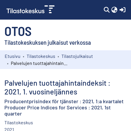
(c
OTOS
Tilastokeskuksen julkaisut verkossa
Etusivu
Tilastokeskus
Tilastojulkaisut
Kokoelmat
Palvelujen tuottajahintaindeksit : 2021, 1. vuosineljännes
Selaa
Palvelujen tuottajahintaindeksit :
2021, 1. vuosineljännes
Producentprisindex för tjänster : 2021, 1:a kvartalet
Producer Price Indices for Services : 2021, 1st
quarter
Tilastokeskus
2021