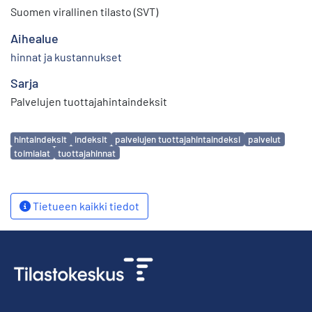
Suomen virallinen tilasto (SVT)
Aihealue
hinnat ja kustannukset
Sarja
Palvelujen tuottajahintaindeksit
Avainsanat
hintaindeksit
indeksit
palvelujen tuottajahintaindeksi
palvelut
toimialat
tuottajahinnat
Tietueen kaikki tiedot