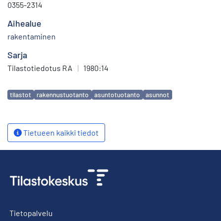
0355-2314
Aihealue
rakentaminen
Sarja
Tilastotiedotus RA
|
1980:14
Avainsanat
tilastot
rakennustuotanto
asuntotuotanto
asunnot
Tietueen kaikki tiedot
Tietopalvelu