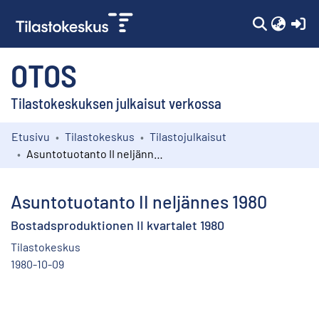
(c
OTOS
Tilastokeskuksen julkaisut verkossa
Etusivu
Tilastokeskus
Tilastojulkaisut
Kokoelmat
Asuntotuotanto II neljännes 1980
Selaa
Asuntotuotanto II neljännes 1980
Bostadsproduktionen II kvartalet 1980
Tilastokeskus
1980-10-09