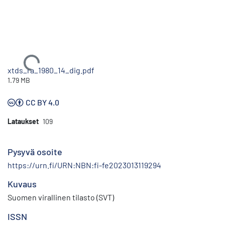
Ladataan...
xtds_ra_1980_14_dig.pdf
1.79 MB
CC BY 4.0
Lataukset
109
Pysyvä osoite
https://urn.fi/URN:NBN:fi-fe2023013119294
Kuvaus
Suomen virallinen tilasto (SVT)
ISSN