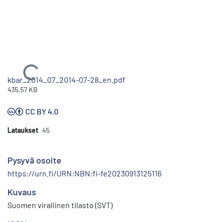
Ladataan...
kbar_2014_07_2014-07-28_en.pdf
435.57 KB
CC BY 4.0
Lataukset
45
Pysyvä osoite
https://urn.fi/URN:NBN:fi-fe20230913125116
Kuvaus
Suomen virallinen tilasto (SVT)