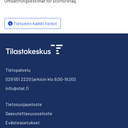
Omsättningsestimat för storföretag
Tietueen kaikki tiedot
Tietopalvelu
029 551 2220
(arkisin klo 9.00-16.00)
info@stat.fi
Tietosuojaseloste
Saavutettavuusseloste
Evästeasetukset