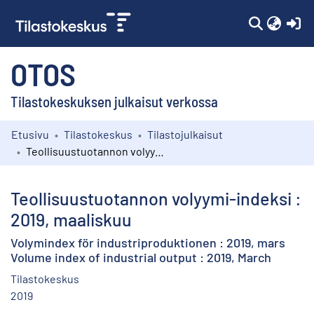
(c
OTOS
Tilastokeskuksen julkaisut verkossa
Etusivu
Tilastokeskus
Tilastojulkaisut
Kokoelmat
Teollisuustuotannon volyymi-indeksi : 2019, maaliskuu
Selaa
Teollisuustuotannon volyymi-indeksi :
2019, maaliskuu
Volymindex för industriproduktionen : 2019, mars
Volume index of industrial output : 2019, March
Tilastokeskus
2019