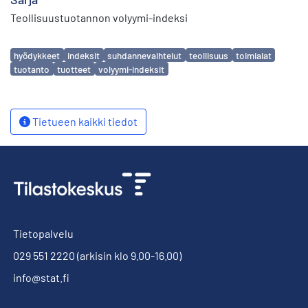
Teollisuustuotannon volyymi-indeksi
Avainsanat
hyödykkeet
indeksit
suhdannevaihtelut
teollisuus
toimialat
tuotanto
tuotteet
volyymi-indeksit
Tietueen kaikki tiedot
Tietopalvelu
029 551 2220
(arkisin klo 9.00-16.00)
info@stat.fi