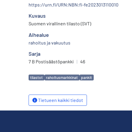
https://urn.fi/URN:NBN:fi-fe2023013110010
Kuvaus
Suomen virallinen tilasto (SVT)
Aihealue
rahoitus ja vakuutus
Sarja
7 B Postisäästöpankki
|
46
Avainsanat
tilastot
rahoitusmarkkinat
pankit
Tietueen kaikki tiedot