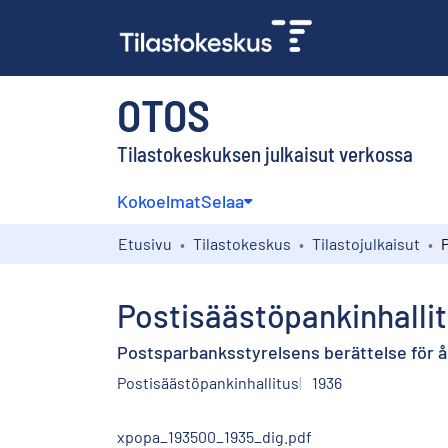
OTOS
Tilastokeskuksen julkaisut verkossa
Kokoelmat
Selaa
Etusivu
Tilastokeskus
Tilastojulkaisut
Postisäästöpankinhalli
Postsparbanksstyrelsens berättelse för å
Postisäästöpankinhallitus
1936
xpopa_193500_1935_dig.pdf