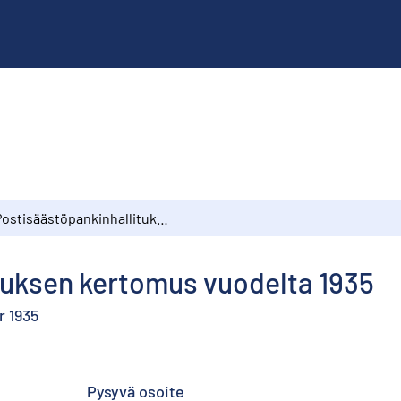
Postisäästöpankinhallituksen kertomus vuodelta 1935
tuksen kertomus vuodelta 1935
r 1935
Pysyvä osoite