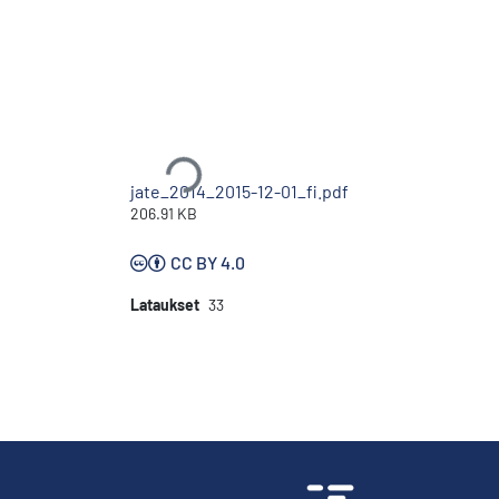
Ladataan...
jate_2014_2015-12-01_fi.pdf
206.91 KB
CC BY 4.0
Lataukset
33