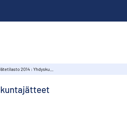
Jätetilasto 2014 : Yhdyskuntajätteet
skuntajätteet