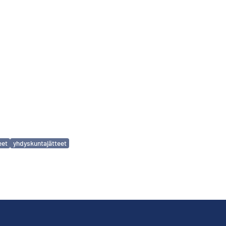
eet
yhdyskuntajätteet