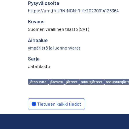
Pysyvä osoite
https://urn.fi/URN:NBN:fi-fe20230914126364
Kuvaus
Suomen virallinen tilasto (SVT)
Aihealue
ympäristö ja luonnonvarat
Sarja
Jätetilasto
Avainsanat
jätehuolto
jätevesi
jätteet
talousjätteet
teollisuusjätt
Tietueen kaikki tiedot