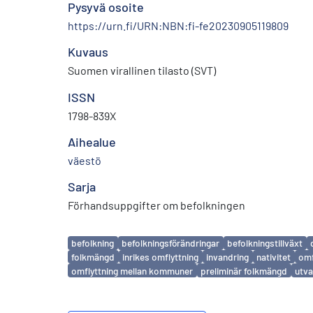
Pysyvä osoite
https://urn.fi/URN:NBN:fi-fe20230905119809
Kuvaus
Suomen virallinen tilasto (SVT)
ISSN
1798-839X
Aihealue
väestö
Sarja
Förhandsuppgifter om befolkningen
Avainsanat
befolkning
befolkningsförändringar
befolkningstillväxt
folkmängd
inrikes omflyttning
invandring
nativitet
omf
omflyttning mellan kommuner
preliminär folkmängd
utva