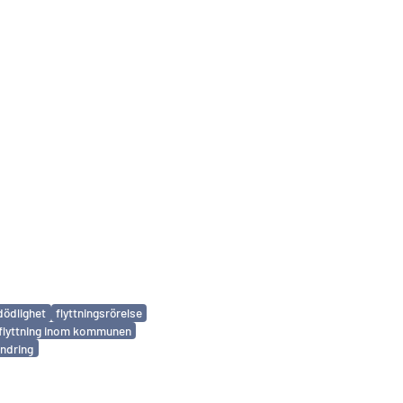
dödlighet
flyttningsrörelse
lyttning inom kommunen
ndring