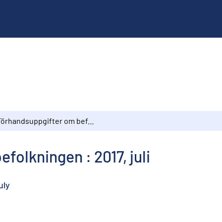
Förhandsuppgifter om befolkningen : 2017, juli
olkningen : 2017, juli
uly