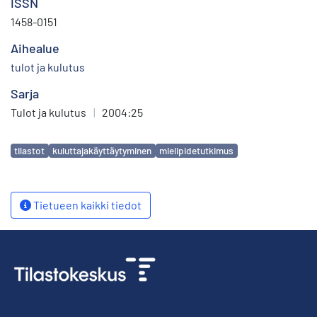
ISSN
1458-0151
Aihealue
tulot ja kulutus
Sarja
Tulot ja kulutus
|
2004:25
Avainsanat
tilastot
kuluttajakäyttäytyminen
mielipidetutkimus
Tietueen kaikki tiedot