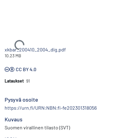
Ladataan...
xkbar_200410_2004_dig.pdf
10.23 MB
CC BY 4.0
Lataukset
91
Pysyvä osoite
https://urn.fi/URN:NBN:fi-fe202301318056
Kuvaus
Suomen virallinen tilasto (SVT)